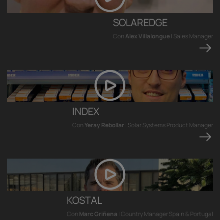
SOLAREDGE
Con
Alex Villalongue
| Sales Manager
INDEX
Con
Yeray Rebollar
| Solar Systems Product Manager
KOSTAL
Con
Marc Griñena
| Country Manager Spain & Portugal