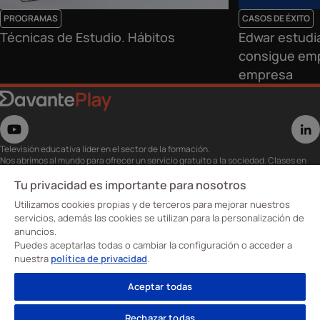
PROGRAMAS
CASOS DE ÉXITO
Técnicas de Estudio. Hábitos
Edwar estudia
consigue emp
empresa
Televisión educativa líder en el sector de la formación.
Nos abrimos al mundo para ofrecer un servicio gratuito a la sociedad. Clases en
directo con los mejores expertos,
eventos, masterclass y recursos para estudiantes…
Tu privacidad es importante para nosotros
Utiliza esta plataforma para tu formación ya seas opositor o estés formándote
Utilizamos cookies propias y de terceros para mejorar nuestros
para conseguir o mejorar tu empleo.
Te invitamos a conocer nuestro contenido a la carta para ver cuándo y dónde
servicios, además las cookies se utilizan para la personalización de
quieras.
anuncios.
Davante Play. #FormaciónEnAbierto
Puedes aceptarlas todas o cambiar la configuración o acceder a
nuestra
política de privacidad
.
Oposiciones
Aceptar todas
Cursos
Formación profesional
Rechazar todas