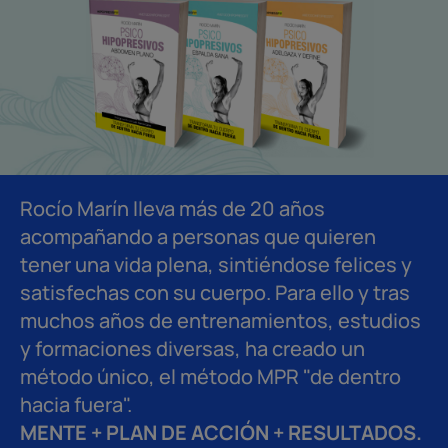
Rocío Marín lleva más de 20 años
acompañando a personas que quieren
tener una vida plena, sintiéndose felices y
satisfechas con su cuerpo. Para ello y tras
muchos años de entrenamientos, estudios
y formaciones diversas, ha creado un
método único, el método MPR "de dentro
hacia fuera".
MENTE + PLAN DE ACCIÓN + RESULTADOS.