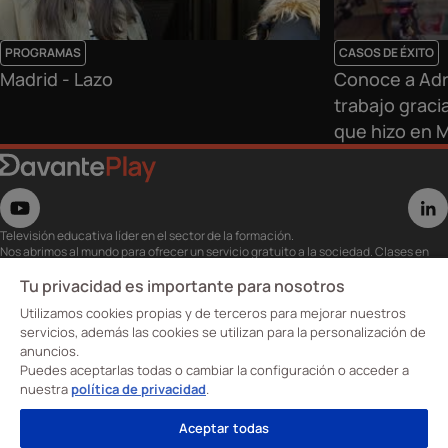
PROGRAMAS
CASOS DE ÉXITO
Madrid - Lazo
Conoce a Adr
trabajo graci
que hizo en 
Televisión educativa líder en el sector de la formación.
Nos abrimos al mundo para ofrecer un servicio gratuito a la sociedad. Clases en
directo con los mejores expertos,
eventos, masterclass y recursos para estudiantes…
Tu privacidad es importante para nosotros
Utiliza esta plataforma para tu formación ya seas opositor o estés formándote
Utilizamos cookies propias y de terceros para mejorar nuestros
para conseguir o mejorar tu empleo.
Te invitamos a conocer nuestro contenido a la carta para ver cuándo y dónde
servicios, además las cookies se utilizan para la personalización de
quieras.
anuncios.
Davante Play. #FormaciónEnAbierto
Puedes aceptarlas todas o cambiar la configuración o acceder a
nuestra
política de privacidad
.
Oposiciones
Aceptar todas
Cursos