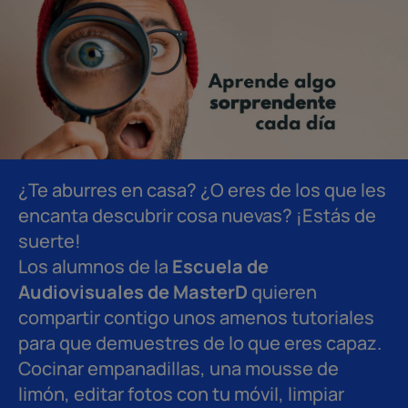
¿Te aburres en casa? ¿O eres de los que les
encanta descubrir cosa nuevas? ¡Estás de
suerte!
Los alumnos de la
Escuela de
Audiovisuales de MasterD
quieren
compartir contigo unos amenos tutoriales
para que demuestres de lo que eres capaz.
Cocinar empanadillas, una mousse de
limón, editar fotos con tu móvil, limpiar