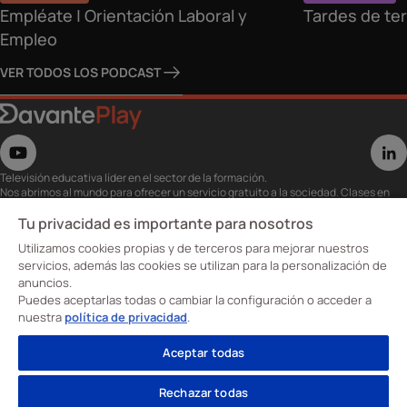
Empléate | Orientación Laboral y
Tardes de ter
Empleo
VER TODOS LOS PODCAST
Televisión educativa líder en el sector de la formación.
Nos abrimos al mundo para ofrecer un servicio gratuito a la sociedad. Clases en
directo con los mejores expertos,
eventos, masterclass y recursos para estudiantes…
Tu privacidad es importante para nosotros
Utiliza esta plataforma para tu formación ya seas opositor o estés formándote
Utilizamos cookies propias y de terceros para mejorar nuestros
para conseguir o mejorar tu empleo.
Te invitamos a conocer nuestro contenido a la carta para ver cuándo y dónde
servicios, además las cookies se utilizan para la personalización de
quieras.
anuncios.
Davante Play. #FormaciónEnAbierto
Puedes aceptarlas todas o cambiar la configuración o acceder a
nuestra
política de privacidad
.
Oposiciones
Aceptar todas
Cursos
Formación profesional
Rechazar todas