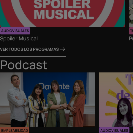
AUDIOVISUALES
T
Spoiler Musical
P
VER TODOS LOS PROGRAMAS
Podcast
EMPLEABILIDAD
AUDIOVISUALES