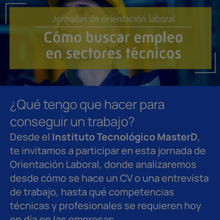
¿Qué tengo que hacer para
conseguir un trabajo?
Desde el
Instituto Tecnológico MasterD
,
te invitamos a participar en esta jornada de
Orientación Laboral, donde analizaremos
desde cómo se hace un CV o una entrevista
de trabajo, hasta qué competencias
técnicas y profesionales se requieren hoy
en día en las empresas.