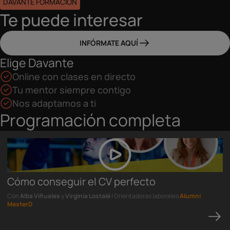
DAVANTE FORMACIÓN
Te puede interesar
INFÓRMATE AQUÍ
Elige Davante
Online con clases en directo
Tu mentor siempre contigo
Nos adaptamos a ti
Programación completa
Cómo conseguir el CV perfecto
Con
Alba Viñuales
y
Virginia Lostalé
| Orientadoras laborales
Alumni
MasterD