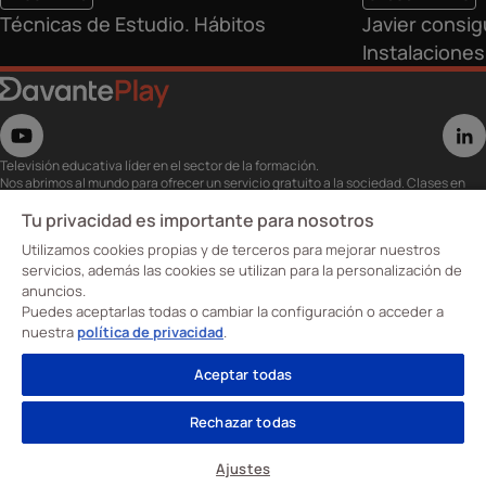
Técnicas de Estudio. Hábitos
Javier consig
Instalaciones
Televisión educativa líder en el sector de la formación.
Nos abrimos al mundo para ofrecer un servicio gratuito a la sociedad. Clases en
directo con los mejores expertos,
eventos, masterclass y recursos para estudiantes…
Tu privacidad es importante para nosotros
Utiliza esta plataforma para tu formación ya seas opositor o estés formándote
Utilizamos cookies propias y de terceros para mejorar nuestros
para conseguir o mejorar tu empleo.
Te invitamos a conocer nuestro contenido a la carta para ver cuándo y dónde
servicios, además las cookies se utilizan para la personalización de
quieras.
anuncios.
Davante Play. #FormaciónEnAbierto
Puedes aceptarlas todas o cambiar la configuración o acceder a
nuestra
política de privacidad
.
Oposiciones
Aceptar todas
Cursos
Formación profesional
Rechazar todas
Sobre nosotros
Aviso Legal
Política de privacidad
Política de cookies
Ajustes
Ajustes de cookies
© Davante 2026