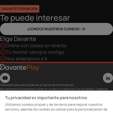
DAVANTE FORMACIÓN
Te puede interesar
¡CONOCE NUESTROS CURSOS!
Elige Davante
Online con clases en directo
Tu mentor siempre contigo
Nos adaptamos a ti
Televisión educativa líder en el sector de la formación.
Nos abrimos al mundo para ofrecer un servicio gratuito a la sociedad. Clases en
directo con los mejores expertos,
eventos, masterclass y recursos para estudiantes…
Tu privacidad es importante para nosotros
Utiliza esta plataforma para tu formación ya seas opositor o estés formándote
Utilizamos cookies propias y de terceros para mejorar nuestros
para conseguir o mejorar tu empleo.
Te invitamos a conocer nuestro contenido a la carta para ver cuándo y dónde
servicios, además las cookies se utilizan para la personalización de