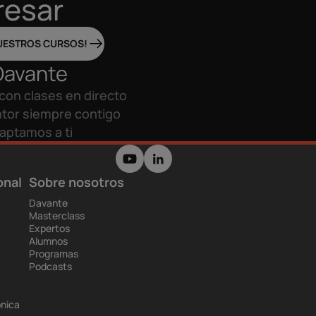
resar
UESTROS CURSOS!
Davante
con clases en directo
tor siempre contigo
aptamos a ti
onal
Sobre nosotros
Davante
Masterclass
Expertos
Alumnos
Programas
Podcasts
ónica