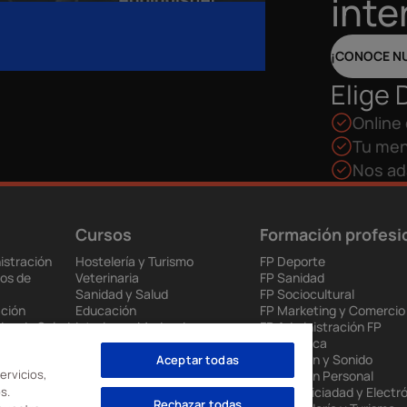
inte
¡CONOCE N
Elige 
Online 
Tu men
Nos ad
Cursos
Formación profesi
istración
Hostelería y Turismo
FP Deporte
os de
Veterinaria
FP Sanidad
Sanidad y Salud
FP Sociocultural
ción
Educación
FP Marketing y Comercio
ios de Salud
Interiores, Moda e Imagen
FP Administración FP
 y
Audiovisuales
Informática
Ventas y Marketing
FP Imagen y Sonido
Aceptar todas
ervicios,
ia
Videojuegos
FP Imagen Personal
s.
enda
Renovables
FP Electriciadad y Electr
Rechazar todas