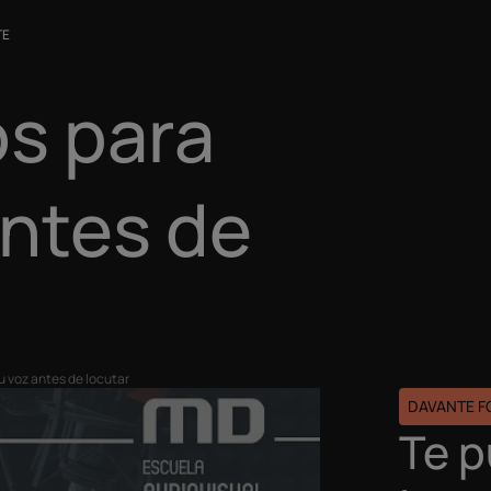
TE
os para
antes de
u voz antes de locutar
DAVANTE 
Te 