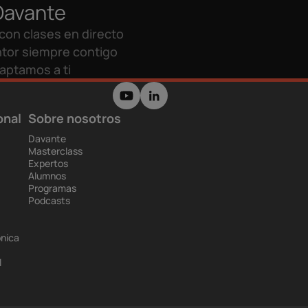
Davante
con clases en directo
tor siempre contigo
aptamos a ti
onal
Sobre nosotros
Davante
Masterclass
Expertos
Alumnos
Programas
Podcasts
ónica
l