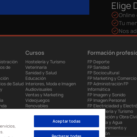
Elige 
Online 
Tu men
Nos ad
Cursos
Formación profesi
istración
Hostelería y Turismo
FP Deporte
os de
Veterinaria
FP Sanidad
Sanidad y Salud
FP Sociocultural
ción
Educación
FP Marketing y Comercio
ios de Salud
Interiores, Moda e Imagen
FP Administración FP
 y
Audiovisuales
Informática
Ventas y Marketing
FP Imagen y Sonido
ia
Videojuegos
FP Imagen Personal
enda
Renovables
FP Electriciadad y Electr
 Europea
Mantenimiento Industrial
FP Hostelería y Turismo
to
Administración
FP Edificación y Obra Civi
Aceptar todas
nes
Informática
FP Energía y Agua
ervicios,
FP Mantenimiento y
s.
Producción
Rechazar todas