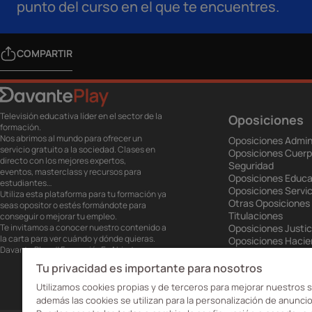
punto del curso en el que te encuentres.
COMPARTIR
Televisión educativa líder en el sector de la
Oposiciones
formación.
Nos abrimos al mundo para ofrecer un
Oposiciones Admin
servicio gratuito a la sociedad. Clases en
Oposiciones Cuerp
directo con los mejores expertos,
Seguridad
eventos, masterclass y recursos para
Oposiciones Educa
estudiantes…
Oposiciones Servic
Utiliza esta plataforma para tu formación ya
Otras Oposiciones
seas opositor o estés formándote para
Titulaciones
conseguir o mejorar tu empleo.
Te invitamos a conocer nuestro contenido a
Oposiciones Justic
la carta para ver cuándo y dónde quieras.
Oposiciones Haci
Davante Play. #FormaciónEnAbierto
Oposiciones Unión
Oposiciones Ejérci
Tu privacidad es importante para nosotros
Oposiciones Prisio
Utilizamos cookies propias y de terceros para mejorar nuestros s
además las cookies se utilizan para la personalización de anuncio