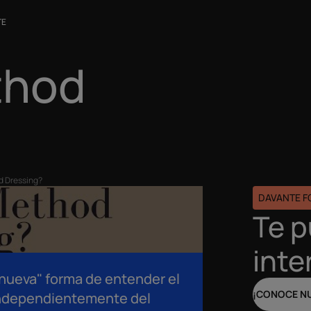
TE
thod
d Dressing?
DAVANTE 
Te 
inte
nueva" forma de entender el
¡CONOCE N
a independientemente del