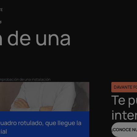
TE
d
 de una
probación de una instalación
DAVANTE 
Te 
inte
uadro rotulado, que llegue la
¡CONOCE N
ial