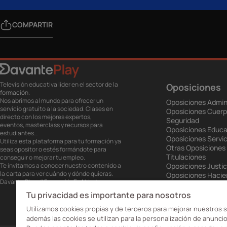
COMPARTIR
Televisión educativa líder en el sector de la
Oposiciones
formación.
Nos abrimos al mundo para ofrecer un
Oposiciones Admin
servicio gratuito a la sociedad. Clases en
Oposiciones Cuerp
directo con los mejores expertos,
Seguridad
eventos, masterclass y recursos para
Oposiciones Educa
estudiantes…
Oposiciones Servic
Utiliza esta plataforma para tu formación ya
Otras Oposiciones
seas opositor o estés formándote para
Titulaciones
conseguir o mejorar tu empleo.
Te invitamos a conocer nuestro contenido a
Oposiciones Justic
la carta para ver cuándo y dónde quieras.
Oposiciones Haci
Davante Play. #FormaciónEnAbierto
Oposiciones Unión
Oposiciones Ejérci
Tu privacidad es importante para nosotros
Oposiciones Prisio
Utilizamos cookies propias y de terceros para mejorar nuestros s
además las cookies se utilizan para la personalización de anuncio