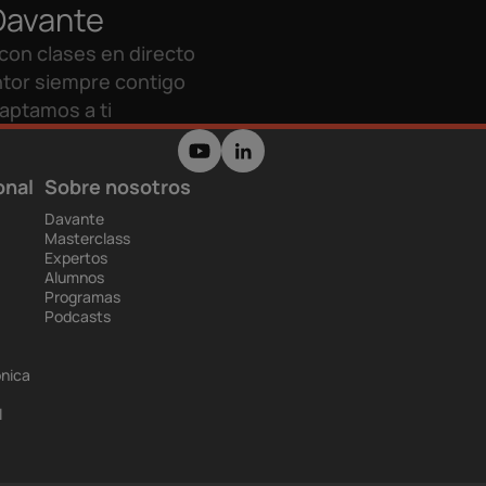
Davante
con clases en directo
tor siempre contigo
aptamos a ti
onal
Sobre nosotros
Davante
Masterclass
Expertos
Alumnos
Programas
Podcasts
ónica
l