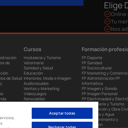
Elige 
Online 
Tu men
Nos ad
Cursos
Formación profesi
istración
Hostelería y Turismo
FP Deporte
os de
Veterinaria
FP Sanidad
Sanidad y Salud
FP Sociocultural
ción
Educación
FP Marketing y Comercio
ios de Salud
Interiores, Moda e Imagen
FP Administración FP
 y
Audiovisuales
Informática
Ventas y Marketing
FP Imagen y Sonido
ia
Videojuegos
FP Imagen Personal
enda
Renovables
FP Electriciadad y Electr
 Europea
Mantenimiento Industrial
FP Hostelería y Turismo
to
Administración
FP Edificación y Obra Civi
Aceptar todas
nes
Informática
FP Energía y Agua
ervicios,
FP Mantenimiento y
s.
Producción
Rechazar todas