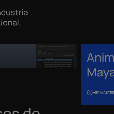
ndustria
ional.
Anim
May
VER MASTE
sos de