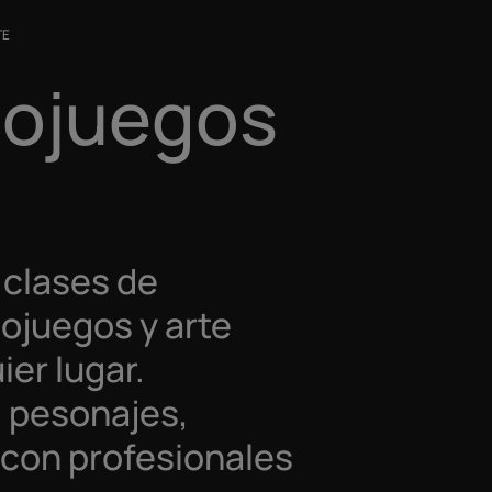
TE
eojuegos
 clases de
eojuegos y arte
ier lugar.
, pesonajes,
 con profesionales