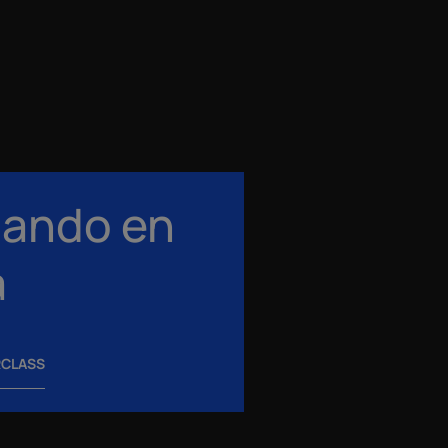
ando en
a
RCLASS