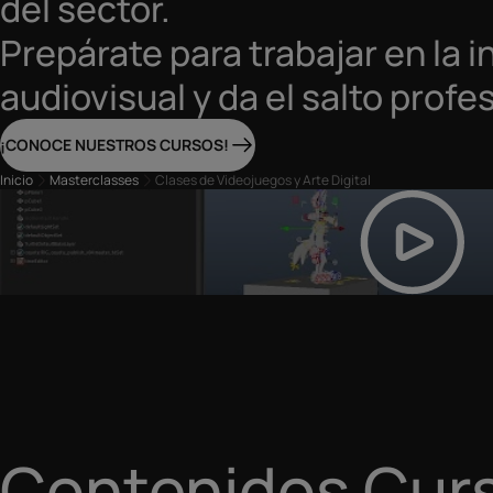
del sector.
Prepárate para trabajar en la i
audiovisual y da el salto profes
¡CONOCE NUESTROS CURSOS!
Inicio
Masterclasses
Clases de Videojuegos y Arte Digital
Contenidos Cur