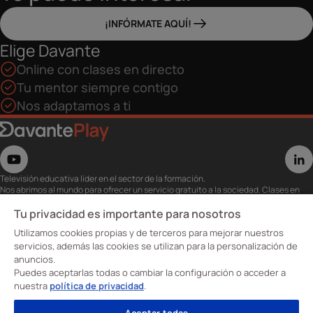
¡INFÓRMATE AQUÍ!
Elige Davante
Online con clases en directo
Tu mentor siempre contigo
Nos adaptamos a ti
Televisión educativa líder en el sector de la formación.
Nos abrimos al mundo para ofrecer un servicio gratuito a la sociedad. Clases en
directo con los mejores expertos,
eventos, masterclass y recursos para estudiantes…
Tu privacidad es importante para nosotros
Utiliza esta plataforma para tu formación ya seas opositor o estés formándote
Utilizamos cookies propias y de terceros para mejorar nuestros
para conseguir o mejorar tu empleo.
Te invitamos a conocer nuestro contenido a la carta para ver cuándo y dónde
servicios, además las cookies se utilizan para la personalización de
quieras.
anuncios.
Davante Play. #FormaciónEnAbierto
Puedes aceptarlas todas o cambiar la configuración o acceder a
nuestra
política de privacidad
.
Oposiciones