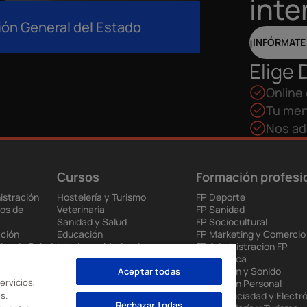
inte
ión General del Estado
¡INFÓRMATE
Elige 
Online 
Tu men
Nos ad
Cursos
Formación profesi
istración
Hostelería y Turismo
FP Deporte
os de
Veterinaria
FP Sanidad
Sanidad y Salud
FP Sociocultural
ción
Educación
FP Marketing y Comercio
ios de Salud
Interiores, Moda e Imagen
FP Administración FP
 y
Audiovisuales
Informática
Ventas y Marketing
FP Imagen y Sonido
Aceptar todas
ervicios,
ia
Videojuegos
FP Imagen Personal
s.
enda
Renovables
FP Electriciadad y Electr
Rechazar todas