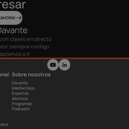
resar
 AHORA!
Davante
con clases en directo
tor siempre contigo
aptamos a ti
onal
Sobre nosotros
Davante
Masterclass
Expertos
Alumnos
Programas
Podcasts
ónica