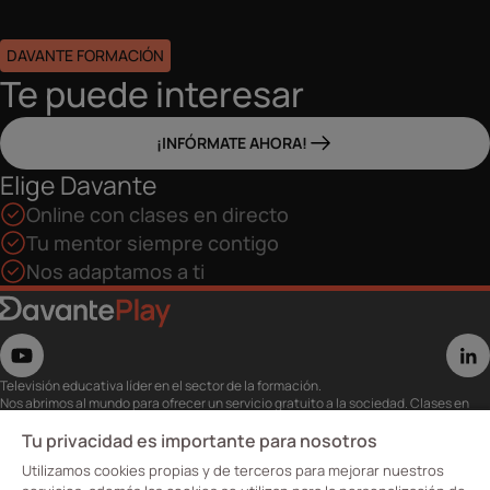
DAVANTE FORMACIÓN
Te puede interesar
¡INFÓRMATE AHORA!
Elige Davante
Online con clases en directo
Tu mentor siempre contigo
Nos adaptamos a ti
Televisión educativa líder en el sector de la formación.
Nos abrimos al mundo para ofrecer un servicio gratuito a la sociedad. Clases en
directo con los mejores expertos,
eventos, masterclass y recursos para estudiantes…
Tu privacidad es importante para nosotros
Utiliza esta plataforma para tu formación ya seas opositor o estés formándote
Utilizamos cookies propias y de terceros para mejorar nuestros
para conseguir o mejorar tu empleo.