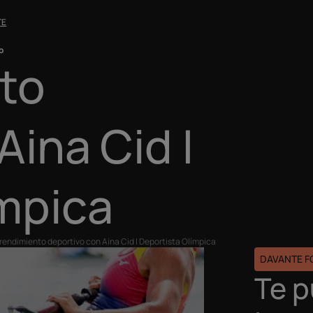
TE
o
nto
Aina Cid |
ímpica
 rendimiento deportivo con Aina Cid | Deportista Olímpica
DAVANTE 
Te 