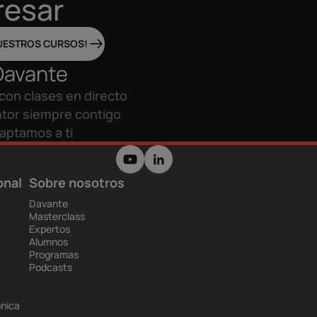
resar
UESTROS CURSOS!
Davante
con clases en directo
tor siempre contigo
aptamos a ti
onal
Sobre nosotros
Davante
Masterclass
Expertos
Alumnos
Programas
Podcasts
ónica