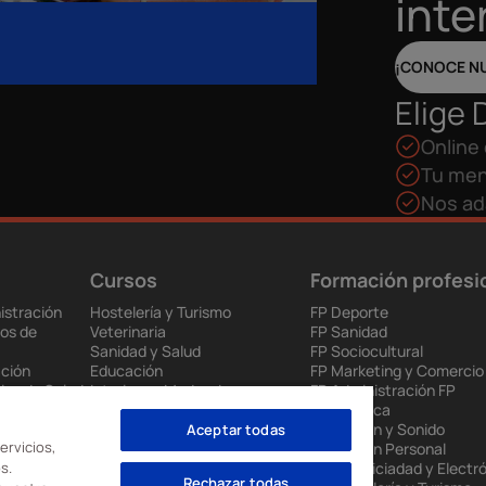
inte
¡CONOCE N
Elige 
Online 
Tu men
Nos ad
Cursos
Formación profesi
istración
Hostelería y Turismo
FP Deporte
os de
Veterinaria
FP Sanidad
Sanidad y Salud
FP Sociocultural
ción
Educación
FP Marketing y Comercio
ios de Salud
Interiores, Moda e Imagen
FP Administración FP
 y
Audiovisuales
Informática
Ventas y Marketing
FP Imagen y Sonido
Aceptar todas
ervicios,
ia
Videojuegos
FP Imagen Personal
s.
enda
Renovables
FP Electriciadad y Electr
Rechazar todas