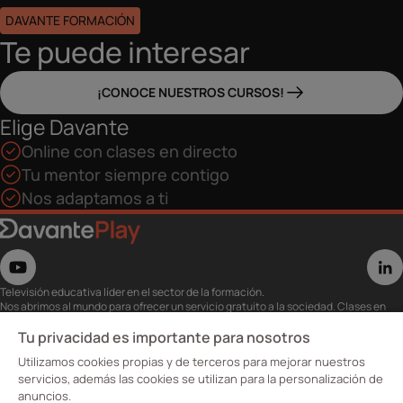
DAVANTE FORMACIÓN
Te puede interesar
¡CONOCE NUESTROS CURSOS!
Elige Davante
Online con clases en directo
Tu mentor siempre contigo
Nos adaptamos a ti
Televisión educativa líder en el sector de la formación.
Nos abrimos al mundo para ofrecer un servicio gratuito a la sociedad. Clases en
directo con los mejores expertos,
eventos, masterclass y recursos para estudiantes…
Tu privacidad es importante para nosotros
Utiliza esta plataforma para tu formación ya seas opositor o estés formándote
Utilizamos cookies propias y de terceros para mejorar nuestros
para conseguir o mejorar tu empleo.
Te invitamos a conocer nuestro contenido a la carta para ver cuándo y dónde
servicios, además las cookies se utilizan para la personalización de
quieras.
anuncios.