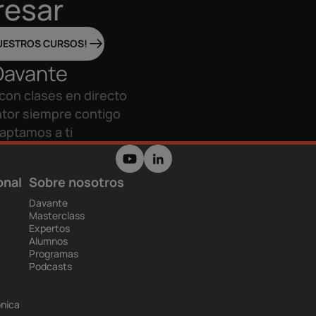
resar
UESTROS CURSOS!
Davante
con clases en directo
tor siempre contigo
aptamos a ti
onal
Sobre nosotros
Davante
Masterclass
Expertos
Alumnos
Programas
Podcasts
ónica