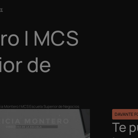
TE
ro | MCS
ior de
cia Montero | MCS Escuela Superior de Negocios
DAVANTE 
Te 