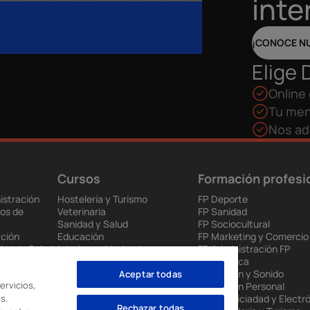
inte
¡CONOCE N
Elige 
Online 
Tu men
Nos ad
Cursos
Formación profesi
istración
Hostelería y Turismo
FP Deporte
os de
Veterinaria
FP Sanidad
Sanidad y Salud
FP Sociocultural
ción
Educación
FP Marketing y Comercio
ios de Salud
Interiores, Moda e Imagen
FP Administración FP
 y
Audiovisuales
Informática
Ventas y Marketing
FP Imagen y Sonido
Aceptar todas
ervicios,
ia
Videojuegos
FP Imagen Personal
s.
enda
Renovables
FP Electriciadad y Electr
Rechazar todas