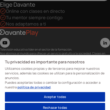
Elige Davante
Online con clases en directo
Tu mentor siempre contigo
Nos adaptamos a ti
Televisión educativa líder en el sector de la formación.
Nos abrimos al mundo para ofrecer un servicio gratuito a la sociedad. Clases en
directo con los mejores expertos,
eventos, masterclass y recursos para estudiantes…
Tu privacidad es importante para nosotros
Utiliza esta plataforma para tu formación ya seas opositor o estés formándote
Utilizamos cookies propias y de terceros para mejorar nuestros
para conseguir o mejorar tu empleo.
Te invitamos a conocer nuestro contenido a la carta para ver cuándo y dónde
servicios, además las cookies se utilizan para la personalización de
quieras.
anuncios.
Davante Play. #FormaciónEnAbierto
Puedes aceptarlas todas o cambiar la configuración o acceder a
nuestra
política de privacidad
.
Oposiciones
Aceptar todas
Cursos
Formación profesional
Rechazar todas