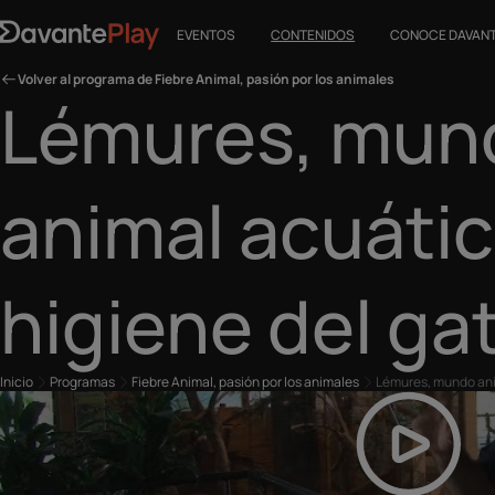
EVENTOS
CONTENIDOS
CONOCE DAVAN
Volver al programa de Fiebre Animal, pasión por los animales
Lémures, mun
animal acuátic
higiene del ga
Inicio
Programas
Fiebre Animal, pasión por los animales
Lémures, mundo ani