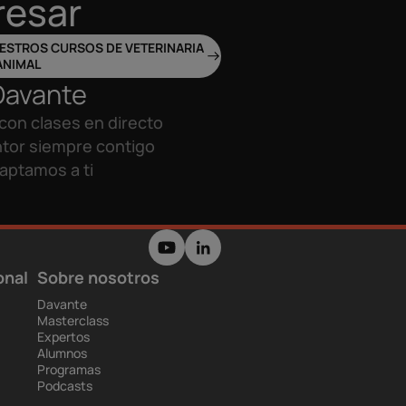
resar
STROS CURSOS DE VETERINARIA
ANIMAL
Davante
con clases en directo
tor siempre contigo
aptamos a ti
onal
Sobre nosotros
Davante
Masterclass
Expertos
Alumnos
Programas
Podcasts