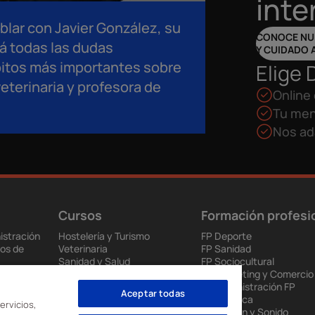
inte
blar con Javier González, su
CONOCE NUE
rá todas las dudas
Y CUIDADO 
bitos más importantes sobre
Elige 
veterinaria y profesora de
Online 
Tu men
Nos ad
Cursos
Formación profesi
istración
Hostelería y Turismo
FP Deporte
os de
Veterinaria
FP Sanidad
Sanidad y Salud
FP Sociocultural
ción
Educación
FP Marketing y Comercio
ios de Salud
Interiores, Moda e Imagen
FP Administración FP
Aceptar todas
 y
Audiovisuales
Informática
ervicios,
Ventas y Marketing
FP Imagen y Sonido