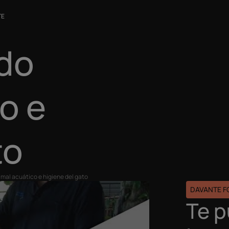
TE
do
o e
to
mal acuático e higiene del gato
DAVANTE 
Te 