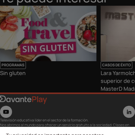
PROGRAMAS
CASOS DE ÉXITO
Sin gluten
Lara Yarmolc
superior de c
MasterD Mad
Televisión educativa líder en el sector de la formación.
Nos abrimos al mundo para ofrecer un servicio gratuito a la sociedad. Clases en
directo con los mejores expertos,
eventos, masterclass y recursos para estudiantes…