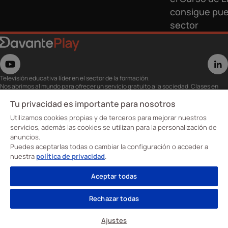
consigue pues
sector
Televisión educativa líder en el sector de la formación.
Nos abrimos al mundo para ofrecer un servicio gratuito a la sociedad. Clases en
directo con los mejores expertos,
eventos, masterclass y recursos para estudiantes…
Tu privacidad es importante para nosotros
Utiliza esta plataforma para tu formación ya seas opositor o estés formándote
Utilizamos cookies propias y de terceros para mejorar nuestros
para conseguir o mejorar tu empleo.
Te invitamos a conocer nuestro contenido a la carta para ver cuándo y dónde
servicios, además las cookies se utilizan para la personalización de
quieras.
anuncios.
Davante Play. #FormaciónEnAbierto
Puedes aceptarlas todas o cambiar la configuración o acceder a
nuestra
política de privacidad
.
Oposiciones
Aceptar todas
Cursos
Formación profesional
Rechazar todas
Sobre nosotros
Aviso Legal
Política de privacidad
Política de cookies
Ajustes
Ajustes de cookies