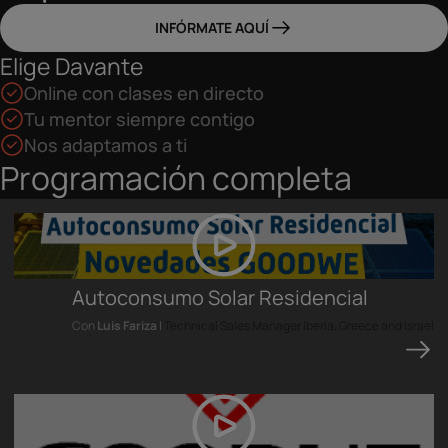
INFÓRMATE AQUÍ
Elige Davante
Online con clases en directo
Tu mentor siempre contigo
Nos adaptamos a ti
Programación completa
Autoconsumo Solar Residencial
Con
Luis Fariza
|
Technical Sales Manager Iberia, Greece and Israel