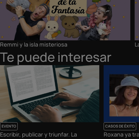
Remmi y la isla misteriosa
L
Te puede interesar
EVENTO
CASOS DE ÉXITO
Escribir, publicar y triunfar. La
Roxana ya tr