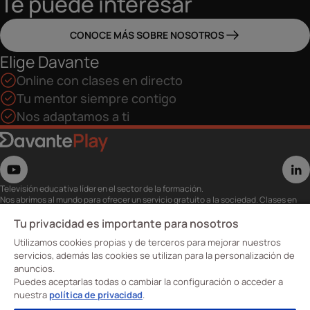
Te puede interesar
CONOCE MÁS SOBRE NOSOTROS
Elige Davante
Online con clases en directo
Tu mentor siempre contigo
Nos adaptamos a ti
Televisión educativa líder en el sector de la formación.
Nos abrimos al mundo para ofrecer un servicio gratuito a la sociedad. Clases en
directo con los mejores expertos,
eventos, masterclass y recursos para estudiantes…
Tu privacidad es importante para nosotros
Utiliza esta plataforma para tu formación ya seas opositor o estés formándote
Utilizamos cookies propias y de terceros para mejorar nuestros
para conseguir o mejorar tu empleo.
Te invitamos a conocer nuestro contenido a la carta para ver cuándo y dónde
servicios, además las cookies se utilizan para la personalización de
quieras.
anuncios.
Davante Play. #FormaciónEnAbierto
Puedes aceptarlas todas o cambiar la configuración o acceder a
nuestra
política de privacidad
.
Oposiciones