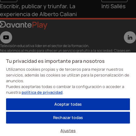
Escribir, publicar y triunfar. La
Inti Sallés
experiencia de Alberto Caliani
Televisión educativa líder en el sector de la formación.
Nos abrimos al mundo para ofrecer un servicio gratuito a la sociedad. Clases en
directo con los mejores expertos,
eventos, masterclass y recursos para estudiantes…
Tu privacidad es importante para nosotros
Utiliza esta plataforma para tu formación ya seas opositor o estés formándote
Utilizamos cookies propias y de terceros para mejorar nuestros
para conseguir o mejorar tu empleo.
Te invitamos a conocer nuestro contenido a la carta para ver cuándo y dónde
servicios, además las cookies se utilizan para la personalización de
quieras.
anuncios.
Davante Play. #FormaciónEnAbierto
Puedes aceptarlas todas o cambiar la configuración o acceder a
nuestra
política de privacidad
.
Oposiciones
Aceptar todas
Cursos
Formación profesional
Rechazar todas
Sobre nosotros
Aviso Legal
Política de privacidad
Política de cookies
Ajustes
Ajustes de cookies
© Davante 2026