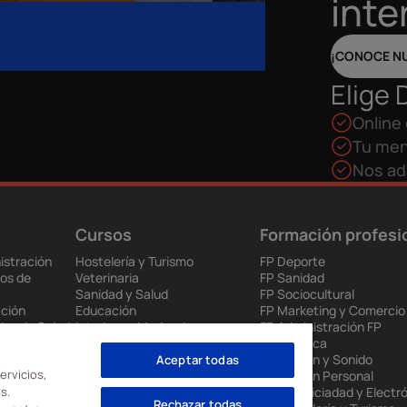
inte
¡CONOCE N
Elige 
Online 
Tu men
Nos ad
Cursos
Formación profesi
istración
Hostelería y Turismo
FP Deporte
os de
Veterinaria
FP Sanidad
Sanidad y Salud
FP Sociocultural
ción
Educación
FP Marketing y Comercio
ios de Salud
Interiores, Moda e Imagen
FP Administración FP
 y
Audiovisuales
Informática
Ventas y Marketing
FP Imagen y Sonido
Aceptar todas
ervicios,
ia
Videojuegos
FP Imagen Personal
s.
enda
Renovables
FP Electriciadad y Electr
Rechazar todas