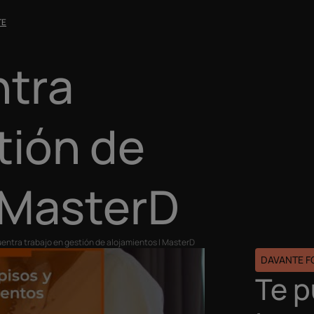
TE
ntra
tión de
 MasterD
entra trabajo en gestión de alojamientos I MasterD
DAVANTE 
Te 