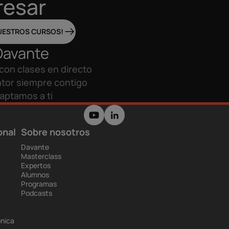
resar
UESTROS CURSOS!
Davante
con clases en directo
tor siempre contigo
aptamos a ti
onal
Sobre nosotros
Davante
Masterclass
Expertos
Alumnos
Programas
Podcasts
ónica