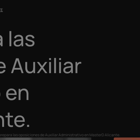
TE
 las
 Auxiliar
 en
nte.
prepara las oposiciones de Auxiliar Administrativo en MasterD Alicante.