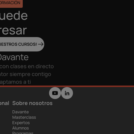
FORMACIÓN
puede
resar
UESTROS CURSOS!
Davante
con clases en directo
tor siempre contigo
aptamos a ti
onal
Sobre nosotros
Davante
Masterclass
Expertos
Alumnos
Programas