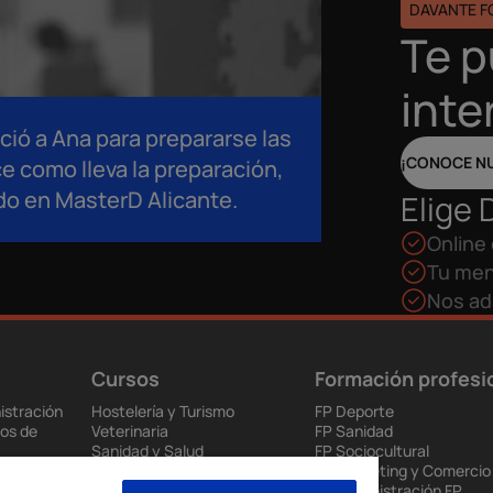
DAVANTE 
Te 
inte
ció a Ana para prepararse las
¡CONOCE N
e como lleva la preparación,
do en MasterD Alicante.
Elige 
Online 
Tu men
Nos ad
Cursos
Formación profesi
istración
Hostelería y Turismo
FP Deporte
os de
Veterinaria
FP Sanidad
Sanidad y Salud
FP Sociocultural
ción
Educación
FP Marketing y Comercio
ios de Salud
Interiores, Moda e Imagen
FP Administración FP