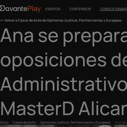
EVENTOS
CONTENIDOS
CONOCE DAVAN
Volver a Casos de éxito de Opiniones Justicia, Penitenciarias y Europeas
Ana se prepara
oposiciones de
Administrativo
MasterD Alica
Inicio
Casos de éxito
Opiniones Justicia, Penitenciarias y Europeas
Ana se 