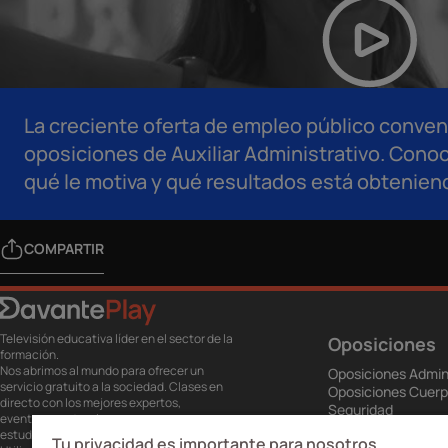
La creciente oferta de empleo público conven
oposiciones de Auxiliar Administrativo. Conoc
qué le motiva y qué resultados está obtenien
COMPARTIR
Televisión educativa líder en el sector de la
Oposiciones
formación.
Nos abrimos al mundo para ofrecer un
Oposiciones Admin
servicio gratuito a la sociedad. Clases en
Oposiciones Cuerp
directo con los mejores expertos,
Seguridad
eventos, masterclass y recursos para
Oposiciones Educa
estudiantes…
Tu privacidad es importante para nosotros
Oposiciones Servic