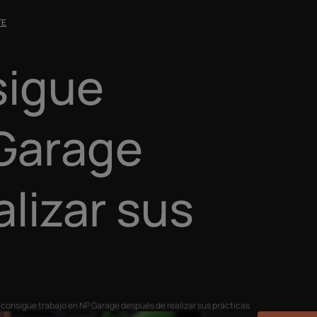
TE
sigue
 Garage
lizar sus
 consigue trabajo en NP Garage después de realizar sus prácticas