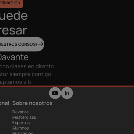
FORMACIÓN
puede
resar
UESTROS CURSOS!
Davante
con clases en directo
tor siempre contigo
aptamos a ti
onal
Sobre nosotros
Davante
Masterclass
Expertos
Alumnos
Programas