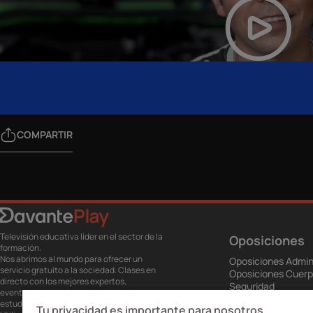
COMPARTIR
Televisión educativa líder en el sector de la
Oposiciones
formación.
Nos abrimos al mundo para ofrecer un
Oposiciones Admin
servicio gratuito a la sociedad. Clases en
Oposiciones Cuerp
directo con los mejores expertos,
Seguridad
eventos, masterclass y recursos para
Oposiciones Educa
estudiantes…
Tu privacidad es importante para nosotros
Oposiciones Servic