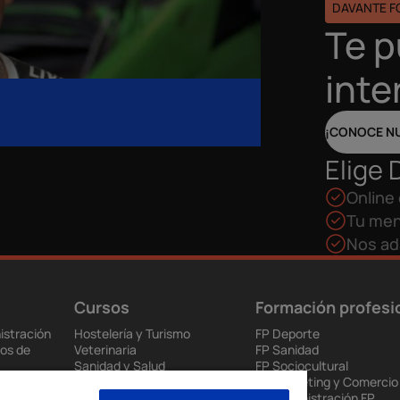
DAVANTE 
Te 
inte
¡CONOCE N
Elige 
Online 
Tu men
Nos ad
Cursos
Formación profesi
istración
Hostelería y Turismo
FP Deporte
os de
Veterinaria
FP Sanidad
Sanidad y Salud
FP Sociocultural
ción
Educación
FP Marketing y Comercio
ios de Salud
Interiores, Moda e Imagen
FP Administración FP