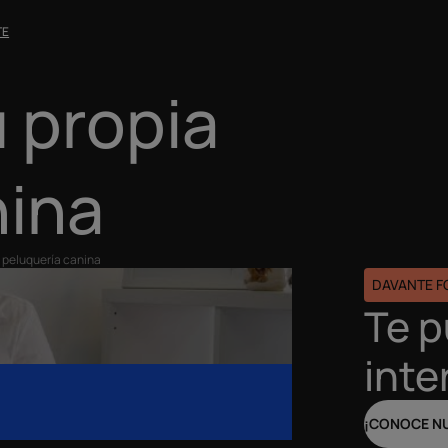
TE
 propia
nina
a peluquería canina
DAVANTE 
Te 
inte
¡CONOCE N