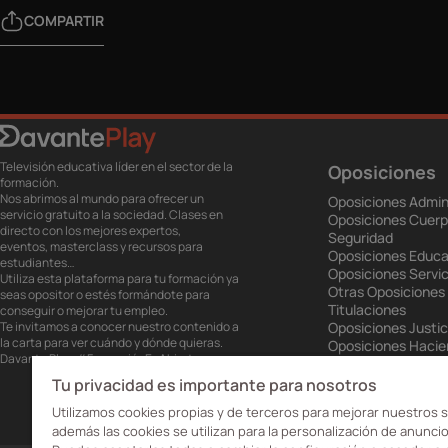
COMPARTIR
Televisión educativa líder en el sector de la
Oposiciones
formación.
Nos abrimos al mundo para ofrecer un
Oposiciones Admin
servicio gratuito a la sociedad. Clases en
Oposiciones Cuerp
directo con los mejores expertos,
Seguridad
eventos, masterclass y recursos para
Oposiciones Educa
estudiantes…
Oposiciones Servic
Utiliza esta plataforma para tu formación ya
Otras Oposiciones
seas opositor o estés formándote para
Titulaciones
conseguir o mejorar tu empleo.
Te invitamos a conocer nuestro contenido a
Oposiciones Justic
la carta para ver cuándo y dónde quieras.
Oposiciones Haci
Davante Play. #FormaciónEnAbierto
Oposiciones Unión
Oposiciones Ejérci
Tu privacidad es importante para nosotros
Oposiciones Prisio
Utilizamos cookies propias y de terceros para mejorar nuestros s
además las cookies se utilizan para la personalización de anuncio