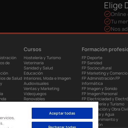
Elige 
Online 
Tu men
Nos ad
Cursos
Formación profesi
istración
Hostelería y Turismo
FP Deporte
os de
Veterinaria
FP Sanidad
Sanidad y Salud
FP Sociocultural
ción
Educación
FP Marketing y Comercio
ios de Salud
Interiores, Moda e Imagen
FP Administración FP
 y
Audiovisuales
Informática
Ventas y Marketing
FP Imagen y Sonido
ia
Videojuegos
FP Imagen Personal
enda
Renovables
FP Electriciadad y Electr
 Europea
Mantenimiento Industrial
FP Hostelería y Turismo
to
Administración
FP Edificación y Obra Civi
Aceptar todas
nes
Informática
FP Energía y Agua
ervicios,
FP Mantenimiento y
s.
Producción
Rechazar todas