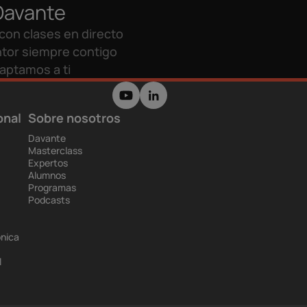
Davante
con clases en directo
tor siempre contigo
aptamos a ti
onal
Sobre nosotros
Davante
Masterclass
Expertos
Alumnos
Programas
Podcasts
ónica
l