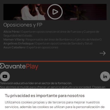
Oposiciones y FP
Alicia Pérez
| Experta en oposiciones en el área de Fuerzas y Cuerpos de
Seguridad del Estado.
Mamen Villarig
| Responsable del área de Bomberos y Ejército de MasterD.
Angelines Enfedaque
| Experta en oposiciones de Sanidad y Salud
Asun Caballero
| Experta en oposiciones
Televisión educativa líder en el sector de la formación.
Nos abrimos al mundo para ofrecer un servicio gratuito a la sociedad. Clases en
directo con los mejores expertos,
eventos, masterclass y recursos para estudiantes…
Tu privacidad es importante para nosotros
Utiliza esta plataforma para tu formación ya seas opositor o estés formándote
Utilizamos cookies propias y de terceros para mejorar nuestros
para conseguir o mejorar tu empleo.
Te invitamos a conocer nuestro contenido a la carta para ver cuándo y dónde
servicios, además las cookies se utilizan para la personalización de