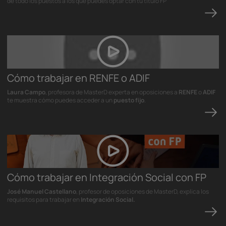
de todo los puestos a los que puedes optar con tu título FP
Cómo trabajar en RENFE o ADIF
Laura Campo
, profesora de MasterD experta en oposiciones a
RENFE
o
ADIF
te muestra cómo puedes acceder a un
puesto fijo
.
Cómo trabajar en Integración Social con FP
José Manuel Castellano
, profesor de oposiciones de MasterD, explica los
requisitos para trabajar en
Integración Social.