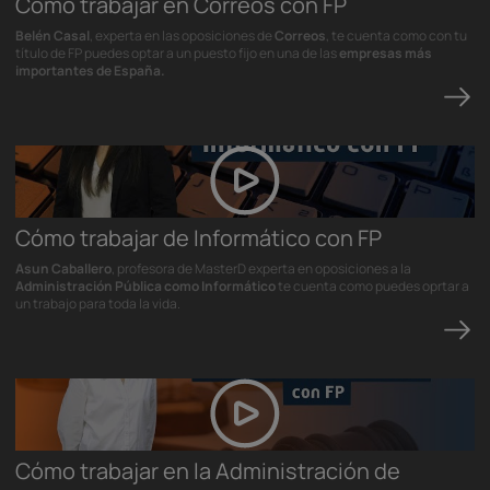
Cómo trabajar en Correos con FP
Belén Casal
, experta en las oposiciones de
Correos
, te cuenta como con tu
título de FP puedes optar a un puesto fijo en una de las
empresas más
importantes de España.
Cómo trabajar de Informático con FP
Asun Caballero
, profesora de MasterD experta en oposiciones a la
Administración Pública como Informático
te cuenta como puedes oprtar a
un trabajo para toda la vida.
Cómo trabajar en la Administración de