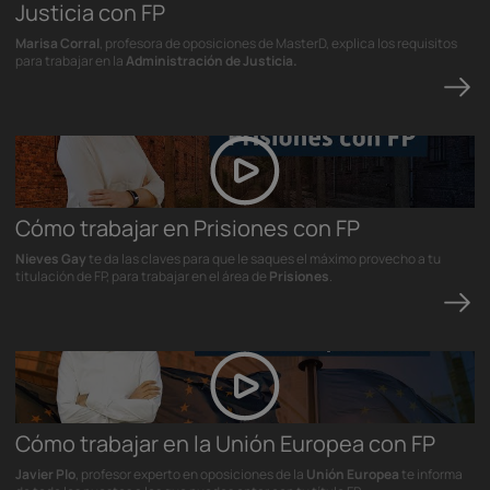
Justicia con FP
Marisa Corral
, profesora de oposiciones de MasterD, explica los requisitos
para trabajar en la
Administración de Justicia.
Cómo trabajar en Prisiones con FP
Nieves Gay
te da las claves para que le saques el máximo provecho a tu
titulación de FP, para trabajar en el área de
Prisiones
.
Cómo trabajar en la Unión Europea con FP
Javier Plo
, profesor experto en oposiciones de la
Unión Europea
te informa