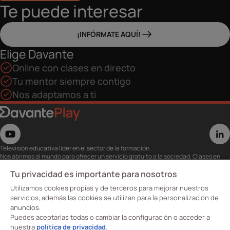
Te puede interesar
¡INFÓRMATE AQUÍ!
Elige Davante
Online con clases en directo
Tu mentor siempre contigo
Nos adaptamos a ti
Televisión educativa líder en el sector de la formación.
Nos abrimos al mundo para ofrecer un servicio gratuito a la sociedad. Clases en
directo con los mejores expertos,
eventos, masterclass y recursos para estudiantes…
Tu privacidad es importante para nosotros
Utiliza esta plataforma para tu formación ya seas opositor o estés formándote
Utilizamos cookies propias y de terceros para mejorar nuestros
para conseguir o mejorar tu empleo.
Te invitamos a conocer nuestro contenido a la carta para ver cuándo y dónde
servicios, además las cookies se utilizan para la personalización de
quieras.
anuncios.
Davante Play. #FormaciónEnAbierto
Puedes aceptarlas todas o cambiar la configuración o acceder a
nuestra
política de privacidad
.