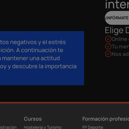
inte
¡INFÓRMATE
Elige 
Online 
os negativos y el estrés
Tu men
ición. A continuación te
Nos ad
a mantener una actitud
hoy y descubre la importancia
Cursos
Formación profesi
istración
Hostelería y Turismo
FP Deporte