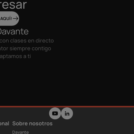
resar
 AQUÍ!
Davante
con clases en directo
tor siempre contigo
aptamos a ti
onal
Sobre nosotros
Davante