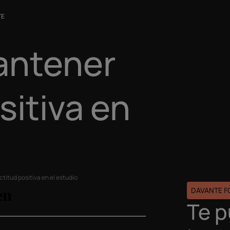
TE
antener
sitiva en
titud positiva en el estudio
DAVANTE 
Te 