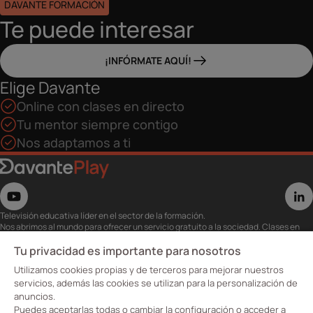
DAVANTE FORMACIÓN
Te puede interesar
¡INFÓRMATE AQUÍ!
Elige Davante
Online con clases en directo
Tu mentor siempre contigo
Nos adaptamos a ti
Televisión educativa líder en el sector de la formación.
Nos abrimos al mundo para ofrecer un servicio gratuito a la sociedad. Clases en
directo con los mejores expertos,
eventos, masterclass y recursos para estudiantes…
Tu privacidad es importante para nosotros
Utiliza esta plataforma para tu formación ya seas opositor o estés formándote
Utilizamos cookies propias y de terceros para mejorar nuestros
para conseguir o mejorar tu empleo.
Te invitamos a conocer nuestro contenido a la carta para ver cuándo y dónde
servicios, además las cookies se utilizan para la personalización de
quieras.
anuncios.
Davante Play. #FormaciónEnAbierto
Puedes aceptarlas todas o cambiar la configuración o acceder a