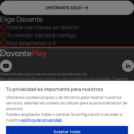
¡INFÓRMATE AQUÍ!
Elige Davante
Online con clases en directo
Tu mentor siempre contigo
Nos adaptamos a ti
Televisión educativa líder en el sector de la formación.
Nos abrimos al mundo para ofrecer un servicio gratuito a la sociedad. Clases en
directo con los mejores expertos,
eventos, masterclass y recursos para estudiantes…
Tu privacidad es importante para nosotros
Utiliza esta plataforma para tu formación ya seas opositor o estés formándote
Utilizamos cookies propias y de terceros para mejorar nuestros
para conseguir o mejorar tu empleo.
Te invitamos a conocer nuestro contenido a la carta para ver cuándo y dónde
servicios, además las cookies se utilizan para la personalización de
quieras.
anuncios.
Davante Play. #FormaciónEnAbierto
Puedes aceptarlas todas o cambiar la configuración o acceder a
nuestra
política de privacidad
.
Oposiciones
Aceptar todas