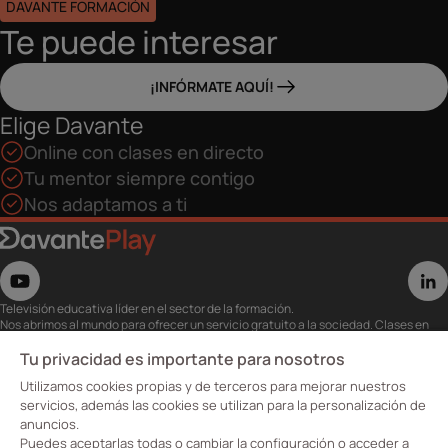
DAVANTE FORMACIÓN
Te puede interesar
¡INFÓRMATE AQUÍ!
Elige Davante
Online con clases en directo
Tu mentor siempre contigo
Nos adaptamos a ti
Televisión educativa líder en el sector de la formación.
Nos abrimos al mundo para ofrecer un servicio gratuito a la sociedad. Clases en
directo con los mejores expertos,
eventos, masterclass y recursos para estudiantes…
Tu privacidad es importante para nosotros
Utiliza esta plataforma para tu formación ya seas opositor o estés formándote
Utilizamos cookies propias y de terceros para mejorar nuestros
para conseguir o mejorar tu empleo.
Te invitamos a conocer nuestro contenido a la carta para ver cuándo y dónde
servicios, además las cookies se utilizan para la personalización de
quieras.
anuncios.
Davante Play. #FormaciónEnAbierto
Puedes aceptarlas todas o cambiar la configuración o acceder a