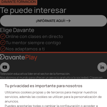
DAVANTE FORMACIÓN
Te puede interesar
¡INFÓRMATE AQUÍ!
Elige Davante
Online con clases en directo
Tu mentor siempre contigo
Nos adaptamos a ti
Televisión educativa líder en el sector de la formación.
Nos abrimos al mundo para ofrecer un servicio gratuito a la sociedad. Clases en
directo con los mejores expertos,
eventos, masterclass y recursos para estudiantes…
Tu privacidad es importante para nosotros
Utiliza esta plataforma para tu formación ya seas opositor o estés formándote
Utilizamos cookies propias y de terceros para mejorar nuestros
para conseguir o mejorar tu empleo.
Te invitamos a conocer nuestro contenido a la carta para ver cuándo y dónde
servicios, además las cookies se utilizan para la personalización de
quieras.
anuncios.
Davante Play. #FormaciónEnAbierto
Puedes aceptarlas todas o cambiar la configuración o acceder a