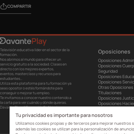
COMPARTIR
Televisión educativa líder en el sector de la
Oposiciones
formación.
Nos abrimos al mundo para ofrecer un
Oposiciones Admin
servicio gratuito a la sociedad. Clases en
Oposiciones Cuerp
directo con los mejores expertos,
Seguridad
eventos, masterclass y recursos para
Oposiciones Educa
estudiantes…
Oposiciones Servic
Utiliza esta plataforma para tu formación ya
Otras Oposiciones
seas opositor o estés formándote para
Titulaciones
conseguir o mejorar tu empleo.
Te invitamos a conocer nuestro contenido a
Oposiciones Justic
la carta para ver cuándo y dónde quieras.
Oposiciones Haci
Davante Play. #FormaciónEnAbierto
Oposiciones Unión
Oposiciones Ejérci
Tu privacidad es importante para nosotros
Oposiciones Prisio
Utilizamos cookies propias y de terceros para mejorar nuestros s
además las cookies se utilizan para la personalización de anuncio