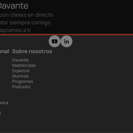
Davante
con clases en directo
tor siempre contigo
aptamos a ti
onal
Sobre nosotros
Davante
Masterclass
Expertos
Alumnos
Programas
Podcasts
ónica
l