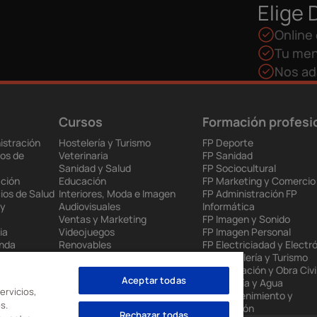
Elige 
Online 
Tu men
Nos ad
Cursos
Formación profesi
istración
Hostelería y Turismo
FP Deporte
os de
Veterinaria
FP Sanidad
Sanidad y Salud
FP Sociocultural
ción
Educación
FP Marketing y Comercio
ios de Salud
Interiores, Moda e Imagen
FP Administración FP
 y
Audiovisuales
Informática
Ventas y Marketing
FP Imagen y Sonido
ia
Videojuegos
FP Imagen Personal
enda
Renovables
FP Electriciadad y Electr
 Europea
Mantenimiento Industrial
FP Hostelería y Turismo
to
Administración
FP Edificación y Obra Civi
Aceptar todas
nes
Informática
FP Energía y Agua
ervicios,
FP Mantenimiento y
s.
Producción
Rechazar todas