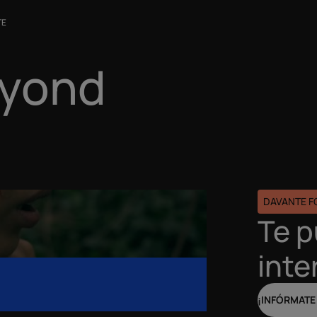
TE
eyond
DAVANTE 
Te 
inte
¡INFÓRMATE