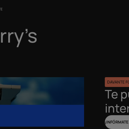
TE
rry's
DAVANTE 
Te 
inte
¡INFÓRMATE