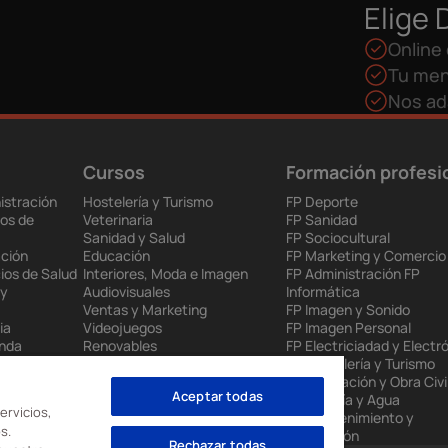
Elige 
Online 
Tu men
Nos ad
Cursos
Formación profesi
istración
Hostelería y Turismo
FP Deporte
os de
Veterinaria
FP Sanidad
Sanidad y Salud
FP Sociocultural
ción
Educación
FP Marketing y Comercio
ios de Salud
Interiores, Moda e Imagen
FP Administración FP
 y
Audiovisuales
Informática
Ventas y Marketing
FP Imagen y Sonido
ia
Videojuegos
FP Imagen Personal
enda
Renovables
FP Electriciadad y Electr
 Europea
Mantenimiento Industrial
FP Hostelería y Turismo
to
Administración
FP Edificación y Obra Civi
Aceptar todas
nes
Informática
FP Energía y Agua
ervicios,
FP Mantenimiento y
s.
Producción
Rechazar todas