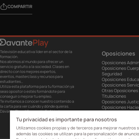
COMPARTIR
Televisión educativa líder en el sector de la
Oposiciones
formación.
Nos abrimos al mundo para ofrecer un
Oposiciones Admin
servicio gratuito a la sociedad. Clases en
Oposiciones Cuerp
directo con los mejores expertos,
Seguridad
eventos, masterclass y recursos para
Oposiciones Educa
estudiantes…
Oposiciones Servic
Utiliza esta plataforma para tu formación ya
Otras Oposiciones
seas opositor o estés formándote para
Titulaciones
conseguir o mejorar tu empleo.
Te invitamos a conocer nuestro contenido a
Oposiciones Justic
la carta para ver cuándo y dónde quieras.
Oposiciones Haci
Davante Play. #FormaciónEnAbierto
Oposiciones Unión
Oposiciones Ejérci
Tu privacidad es importante para nosotros
Oposiciones Prisio
Utilizamos cookies propias y de terceros para mejorar nuestros s
además las cookies se utilizan para la personalización de anuncio