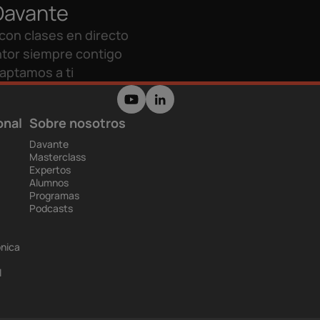
Davante
con clases en directo
tor siempre contigo
aptamos a ti
onal
Sobre nosotros
Davante
Masterclass
Expertos
Alumnos
Programas
Podcasts
ónica
l