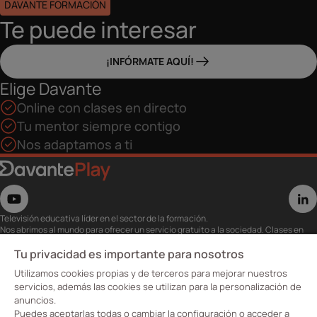
DAVANTE FORMACIÓN
Te puede interesar
¡INFÓRMATE AQUÍ!
Elige Davante
Online con clases en directo
Tu mentor siempre contigo
Nos adaptamos a ti
Televisión educativa líder en el sector de la formación.
Nos abrimos al mundo para ofrecer un servicio gratuito a la sociedad. Clases en
directo con los mejores expertos,
eventos, masterclass y recursos para estudiantes…
Tu privacidad es importante para nosotros
Utiliza esta plataforma para tu formación ya seas opositor o estés formándote
Utilizamos cookies propias y de terceros para mejorar nuestros
para conseguir o mejorar tu empleo.
Te invitamos a conocer nuestro contenido a la carta para ver cuándo y dónde
servicios, además las cookies se utilizan para la personalización de
quieras.
anuncios.
Davante Play. #FormaciónEnAbierto
Puedes aceptarlas todas o cambiar la configuración o acceder a