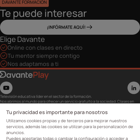
DAVANTE FORMACIÓN
Te puede interesar
¡INFÓRMATE AQUÍ!
Elige Davante
Online con clases en directo
Tu mentor siempre contigo
Nos adaptamos a ti
Televisión educativa líder en el sector de la formación.
Nos abrimos al mundo para ofrecer un servicio gratuito a la sociedad. Clases en
directo con los mejores expertos,
eventos, masterclass y recursos para estudiantes…
Tu privacidad es importante para nosotros
Utiliza esta plataforma para tu formación ya seas opositor o estés formándote
Utilizamos cookies propias y de terceros para mejorar nuestros
para conseguir o mejorar tu empleo.
Te invitamos a conocer nuestro contenido a la carta para ver cuándo y dónde
servicios, además las cookies se utilizan para la personalización de
quieras.
anuncios.
Davante Play. #FormaciónEnAbierto
Puedes aceptarlas todas o cambiar la configuración o acceder a