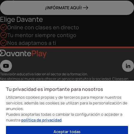
¡INFÓRMATE AQUÍ!
Elige Davante
Online con clases en directo
Tu mentor siempre contigo
Nos adaptamos a ti
Televisión educativa líder en el sector de la formación.
Nos abrimos al mundo para ofrecer un servicio gratuito a la sociedad. Clases en
directo con los mejores expertos,
eventos, masterclass y recursos para estudiantes…
Tu privacidad es importante para nosotros
Utiliza esta plataforma para tu formación ya seas opositor o estés formándote
Utilizamos cookies propias y de terceros para mejorar nuestros
para conseguir o mejorar tu empleo.
Te invitamos a conocer nuestro contenido a la carta para ver cuándo y dónde
servicios, además las cookies se utilizan para la personalización de
quieras.
anuncios.
Davante Play. #FormaciónEnAbierto
Puedes aceptarlas todas o cambiar la configuración o acceder a
nuestra
política de privacidad
.
Oposiciones
Aceptar todas