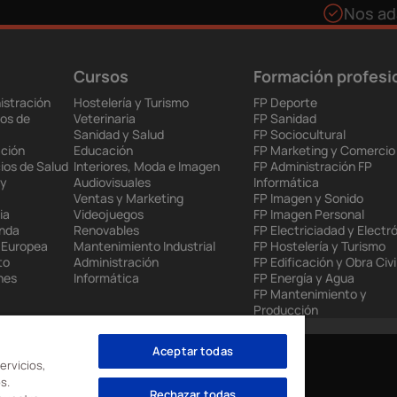
Nos ad
Cursos
Formación profesi
istración
Hostelería y Turismo
FP Deporte
os de
Veterinaria
FP Sanidad
Sanidad y Salud
FP Sociocultural
ción
Educación
FP Marketing y Comercio
ios de Salud
Interiores, Moda e Imagen
FP Administración FP
 y
Audiovisuales
Informática
Ventas y Marketing
FP Imagen y Sonido
ia
Videojuegos
FP Imagen Personal
enda
Renovables
FP Electriciadad y Electr
 Europea
Mantenimiento Industrial
FP Hostelería y Turismo
to
Administración
FP Edificación y Obra Civi
nes
Informática
FP Energía y Agua
FP Mantenimiento y
Producción
Aceptar todas
ervicios,
s.
Rechazar todas