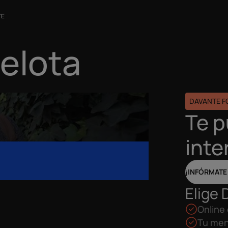
TE
elota
DAVANTE 
Te 
inte
¡INFÓRMATE
Elige 
Online 
Tu men