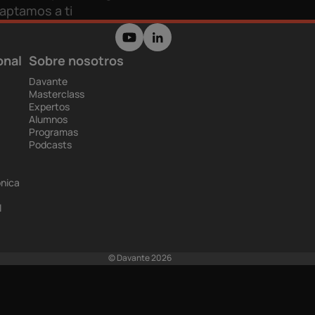
aptamos a ti
onal
Sobre nosotros
Davante
Masterclass
Expertos
Alumnos
Programas
Podcasts
ónica
l
© Davante 2026