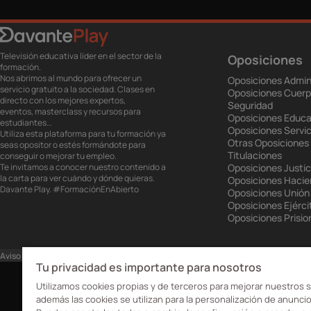
Televisión educativa líder en el sector de la
Oposiciones
formación.
Nos abrimos al mundo para ofrecer un
Oposiciones Admin
servicio gratuito a la sociedad. Clases en
Oposiciones Cuerp
directo con los mejores expertos,
Seguridad
eventos, masterclass y recursos para
Oposiciones Educa
estudiantes…
Oposiciones Servic
Utiliza esta plataforma para tu formación ya
Otras Oposiciones
seas opositor o estés formándote para
Titulaciones
conseguir o mejorar tu empleo.
Te invitamos a conocer nuestro contenido a
Oposiciones Justic
la carta para ver cuándo y dónde quieras.
Oposiciones Haci
Davante Play. #FormaciónEnAbierto
Oposiciones Unión
Oposiciones Ejérci
Oposiciones Prisio
Aviso Legal
Política de privacidad
Política de cookies
Ajustes de cookies
Tu privacidad es importante para nosotros
Utilizamos cookies propias y de terceros para mejorar nuestros s
además las cookies se utilizan para la personalización de anuncio