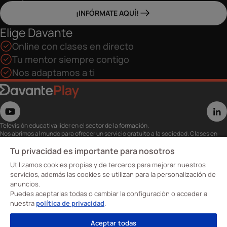
¡INFÓRMATE AQUÍ!
Elige Davante
Online con clases en directo
Tu mentor siempre contigo
Nos adaptamos a ti
Televisión educativa líder en el sector de la formación.
Nos abrimos al mundo para ofrecer un servicio gratuito a la sociedad. Clases en
directo con los mejores expertos,
eventos, masterclass y recursos para estudiantes…
Tu privacidad es importante para nosotros
Utiliza esta plataforma para tu formación ya seas opositor o estés formándote
Utilizamos cookies propias y de terceros para mejorar nuestros
para conseguir o mejorar tu empleo.
Te invitamos a conocer nuestro contenido a la carta para ver cuándo y dónde
servicios, además las cookies se utilizan para la personalización de
quieras.
anuncios.
Davante Play. #FormaciónEnAbierto
Puedes aceptarlas todas o cambiar la configuración o acceder a
nuestra
política de privacidad
.
Oposiciones
Aceptar todas