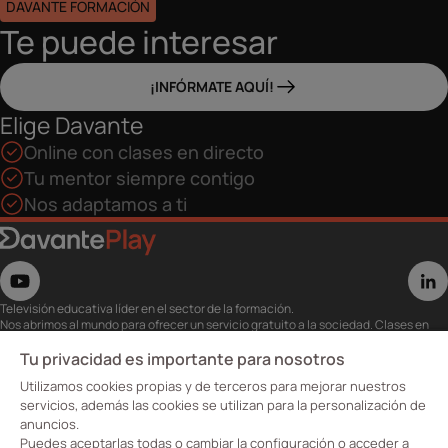
DAVANTE FORMACIÓN
Te puede interesar
¡INFÓRMATE AQUÍ!
Elige Davante
Online con clases en directo
Tu mentor siempre contigo
Nos adaptamos a ti
Televisión educativa líder en el sector de la formación.
Nos abrimos al mundo para ofrecer un servicio gratuito a la sociedad. Clases en
directo con los mejores expertos,
eventos, masterclass y recursos para estudiantes…
Tu privacidad es importante para nosotros
Utiliza esta plataforma para tu formación ya seas opositor o estés formándote
Utilizamos cookies propias y de terceros para mejorar nuestros
para conseguir o mejorar tu empleo.
Te invitamos a conocer nuestro contenido a la carta para ver cuándo y dónde
servicios, además las cookies se utilizan para la personalización de
quieras.
anuncios.
Davante Play. #FormaciónEnAbierto
Puedes aceptarlas todas o cambiar la configuración o acceder a