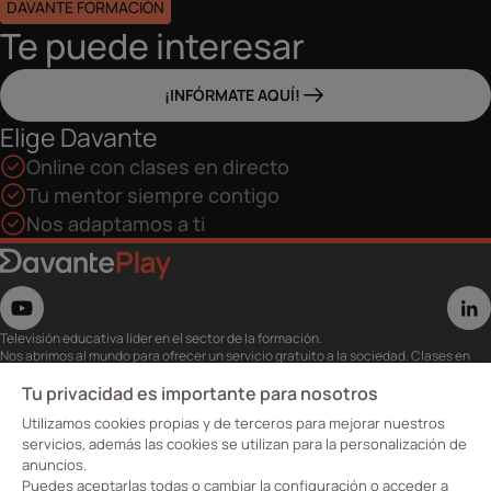
DAVANTE FORMACIÓN
Te puede interesar
¡INFÓRMATE AQUÍ!
Elige Davante
Online con clases en directo
Tu mentor siempre contigo
Nos adaptamos a ti
Televisión educativa líder en el sector de la formación.
Nos abrimos al mundo para ofrecer un servicio gratuito a la sociedad. Clases en
directo con los mejores expertos,
eventos, masterclass y recursos para estudiantes…
Tu privacidad es importante para nosotros
Utiliza esta plataforma para tu formación ya seas opositor o estés formándote
Utilizamos cookies propias y de terceros para mejorar nuestros
para conseguir o mejorar tu empleo.
Te invitamos a conocer nuestro contenido a la carta para ver cuándo y dónde
servicios, además las cookies se utilizan para la personalización de
quieras.
anuncios.
Davante Play. #FormaciónEnAbierto
Puedes aceptarlas todas o cambiar la configuración o acceder a