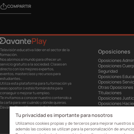
COMPARTIR
Televisión educativa líder en el sector de la
Oposiciones
formación.
Nos abrimos al mundo para ofrecer un
Oposiciones Admin
servicio gratuito a la sociedad. Clases en
Oposiciones Cuerp
directo con los mejores expertos,
Seguridad
eventos, masterclass y recursos para
Oposiciones Educa
estudiantes…
Oposiciones Servic
Utiliza esta plataforma para tu formación ya
Otras Oposiciones
seas opositor o estés formándote para
Titulaciones
conseguir o mejorar tu empleo.
Te invitamos a conocer nuestro contenido a
Oposiciones Justic
la carta para ver cuándo y dónde quieras.
Oposiciones Haci
Davante Play. #FormaciónEnAbierto
Oposiciones Unión
Oposiciones Ejérci
Tu privacidad es importante para nosotros
Oposiciones Prisio
Utilizamos cookies propias y de terceros para mejorar nuestros s
además las cookies se utilizan para la personalización de anuncio