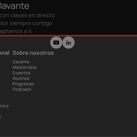
Davante
con clases en directo
tor siempre contigo
aptamos a ti
onal
Sobre nosotros
Davante
Masterclass
Expertos
Alumnos
Programas
Podcasts
ónica
l