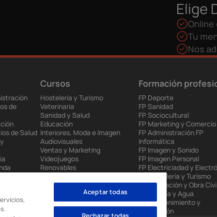
Elige 
Online 
Tu men
Nos ad
Cursos
Formación profesi
istración
Hostelería y Turismo
FP Deporte
os de
Veterinaria
FP Sanidad
Sanidad y Salud
FP Sociocultural
ción
Educación
FP Marketing y Comercio
ios de Salud
Interiores, Moda e Imagen
FP Administración FP
 y
Audiovisuales
Informática
Ventas y Marketing
FP Imagen y Sonido
ia
Videojuegos
FP Imagen Personal
enda
Renovables
FP Electriciadad y Electr
 Europea
Mantenimiento Industrial
FP Hostelería y Turismo
to
Administración
FP Edificación y Obra Civi
Aceptar todas
nes
Informática
FP Energía y Agua
ervicios,
FP Mantenimiento y
s.
Producción
Rechazar todas