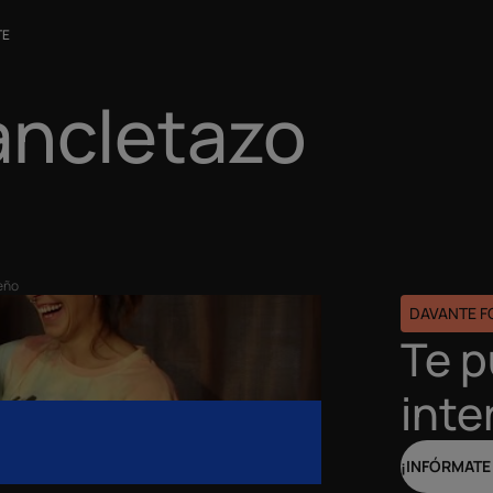
TE
ancletazo
eño
DAVANTE 
Te 
inte
¡INFÓRMATE