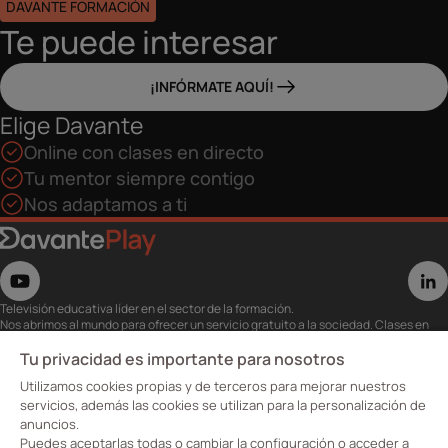
DAVANTE FORMACIÓN
Te puede interesar
¡INFÓRMATE AQUÍ!
Elige Davante
Online con clases en directo
Tu mentor siempre contigo
Nos adaptamos a ti
Televisión educativa líder en el sector de la formación.
Nos abrimos al mundo para ofrecer un servicio gratuito a la sociedad. Clases en
directo con los mejores expertos,
eventos, masterclass y recursos para estudiantes…
Tu privacidad es importante para nosotros
Utiliza esta plataforma para tu formación ya seas opositor o estés formándote
Utilizamos cookies propias y de terceros para mejorar nuestros
para conseguir o mejorar tu empleo.
Te invitamos a conocer nuestro contenido a la carta para ver cuándo y dónde
servicios, además las cookies se utilizan para la personalización de
quieras.
anuncios.
Davante Play. #FormaciónEnAbierto
Puedes aceptarlas todas o cambiar la configuración o acceder a