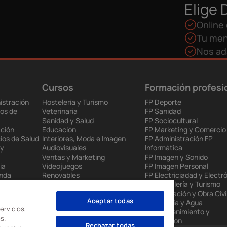
Elige 
Online 
Tu men
Nos ad
Cursos
Formación profesi
istración
Hostelería y Turismo
FP Deporte
os de
Veterinaria
FP Sanidad
Sanidad y Salud
FP Sociocultural
ción
Educación
FP Marketing y Comercio
ios de Salud
Interiores, Moda e Imagen
FP Administración FP
 y
Audiovisuales
Informática
Ventas y Marketing
FP Imagen y Sonido
ia
Videojuegos
FP Imagen Personal
enda
Renovables
FP Electriciadad y Electr
 Europea
Mantenimiento Industrial
FP Hostelería y Turismo
to
Administración
FP Edificación y Obra Civi
Aceptar todas
nes
Informática
FP Energía y Agua
ervicios,
FP Mantenimiento y
s.
Producción
Rechazar todas