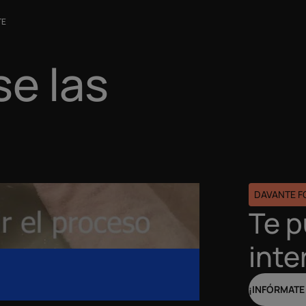
TE
se las
DAVANTE 
Te 
inte
¡INFÓRMATE