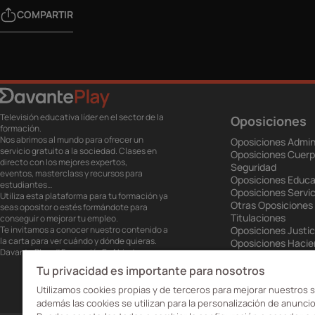
COMPARTIR
Televisión educativa líder en el sector de la
Oposiciones
formación.
Nos abrimos al mundo para ofrecer un
Oposiciones Admin
servicio gratuito a la sociedad. Clases en
Oposiciones Cuerp
directo con los mejores expertos,
Seguridad
eventos, masterclass y recursos para
Oposiciones Educa
estudiantes…
Oposiciones Servic
Utiliza esta plataforma para tu formación ya
Otras Oposiciones
seas opositor o estés formándote para
Titulaciones
conseguir o mejorar tu empleo.
Te invitamos a conocer nuestro contenido a
Oposiciones Justic
la carta para ver cuándo y dónde quieras.
Oposiciones Haci
Davante Play. #FormaciónEnAbierto
Oposiciones Unión
Oposiciones Ejérci
Tu privacidad es importante para nosotros
Oposiciones Prisio
Utilizamos cookies propias y de terceros para mejorar nuestros s
además las cookies se utilizan para la personalización de anuncio