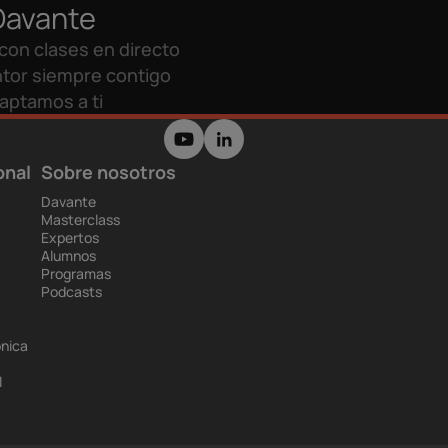
Davante
con clases en directo
tor siempre contigo
aptamos a ti
onal
Sobre nosotros
Davante
Masterclass
Expertos
Alumnos
Programas
Podcasts
ónica
l