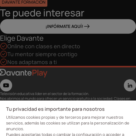
DAVANTE FORMACIÓN
Te puede interesar
¡INFÓRMATE AQUÍ!
Elige Davante
Online con clases en directo
Tu mentor siempre contigo
Nos adaptamos a ti
Televisión educativa líder en el sector de la formación.
Nos abrimos al mundo para ofrecer un servicio gratuito a la sociedad. Clases en
directo con los mejores expertos,
eventos, masterclass y recursos para estudiantes…
Tu privacidad es importante para nosotros
Utiliza esta plataforma para tu formación ya seas opositor o estés formándote
Utilizamos cookies propias y de terceros para mejorar nuestros
para conseguir o mejorar tu empleo.
Te invitamos a conocer nuestro contenido a la carta para ver cuándo y dónde
servicios, además las cookies se utilizan para la personalización de
quieras.
anuncios.
Davante Play. #FormaciónEnAbierto
Puedes aceptarlas todas o cambiar la configuración o acceder a