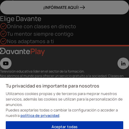
¡INFÓRMATE AQUÍ!
Elige Davante
Online con clases en directo
Tu mentor siempre contigo
Nos adaptamos a ti
Televisión educativa líder en el sector de la formación.
Nos abrimos al mundo para ofrecer un servicio gratuito a la sociedad. Clases en
directo con los mejores expertos,
eventos, masterclass y recursos para estudiantes…
Tu privacidad es importante para nosotros
Utiliza esta plataforma para tu formación ya seas opositor o estés formándote
Utilizamos cookies propias y de terceros para mejorar nuestros
para conseguir o mejorar tu empleo.
Te invitamos a conocer nuestro contenido a la carta para ver cuándo y dónde
servicios, además las cookies se utilizan para la personalización de
quieras.
anuncios.
Davante Play. #FormaciónEnAbierto
Puedes aceptarlas todas o cambiar la configuración o acceder a
nuestra
política de privacidad
.
Oposiciones
Aceptar todas