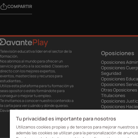
COMPARTIR
Televisión educativa líder en el sector de la
Oposiciones
formación.
Nos abrimos al mundo para ofrecer un
Oposiciones Admin
servicio gratuito a la sociedad. Clases en
Oposiciones Cuerp
directo con los mejores expertos,
Seguridad
eventos, masterclass y recursos para
Oposiciones Educa
estudiantes…
Oposiciones Servic
Utiliza esta plataforma para tu formación ya
Otras Oposiciones
seas opositor o estés formándote para
Titulaciones
conseguir o mejorar tu empleo.
Te invitamos a conocer nuestro contenido a
Oposiciones Justic
la carta para ver cuándo y dónde quieras.
Oposiciones Haci
Davante Play. #FormaciónEnAbierto
Oposiciones Unión
Oposiciones Ejérci
Tu privacidad es importante para nosotros
Oposiciones Prisio
Utilizamos cookies propias y de terceros para mejorar nuestros s
además las cookies se utilizan para la personalización de anuncio