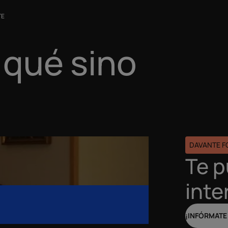
TE
 qué sino
DAVANTE 
Te 
inte
¡INFÓRMATE