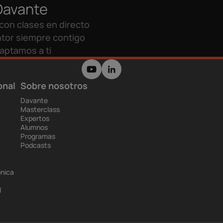
Davante
con clases en directo
tor siempre contigo
aptamos a ti
onal
Sobre nosotros
Davante
Masterclass
Expertos
Alumnos
Programas
Podcasts
ónica
l