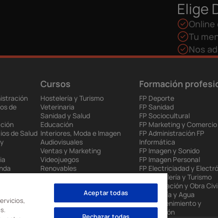
Elige 
Online 
Tu men
Nos ad
Cursos
Formación profesi
istración
Hostelería y Turismo
FP Deporte
os de
Veterinaria
FP Sanidad
Sanidad y Salud
FP Sociocultural
ción
Educación
FP Marketing y Comercio
ios de Salud
Interiores, Moda e Imagen
FP Administración FP
 y
Audiovisuales
Informática
Ventas y Marketing
FP Imagen y Sonido
ia
Videojuegos
FP Imagen Personal
enda
Renovables
FP Electriciadad y Electr
 Europea
Mantenimiento Industrial
FP Hostelería y Turismo
to
Administración
FP Edificación y Obra Civi
Aceptar todas
nes
Informática
FP Energía y Agua
ervicios,
FP Mantenimiento y
s.
Producción
Rechazar todas