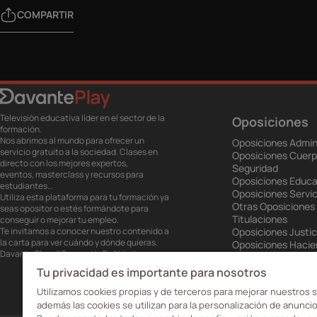
COMPARTIR
Televisión educativa líder en el sector de la
Oposiciones
formación.
Nos abrimos al mundo para ofrecer un
Oposiciones Admin
servicio gratuito a la sociedad. Clases en
Oposiciones Cuerp
directo con los mejores expertos,
Seguridad
eventos, masterclass y recursos para
Oposiciones Educa
estudiantes…
Oposiciones Servic
Utiliza esta plataforma para tu formación ya
Otras Oposiciones
seas opositor o estés formándote para
Titulaciones
conseguir o mejorar tu empleo.
Te invitamos a conocer nuestro contenido a
Oposiciones Justic
la carta para ver cuándo y dónde quieras.
Oposiciones Haci
Davante Play. #FormaciónEnAbierto
Oposiciones Unión
Oposiciones Ejérci
Tu privacidad es importante para nosotros
Oposiciones Prisio
Utilizamos cookies propias y de terceros para mejorar nuestros s
además las cookies se utilizan para la personalización de anuncio