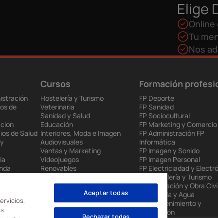
Elige 
Online 
Tu men
Nos ad
Cursos
Formación profesi
istración
Hostelería y Turismo
FP Deporte
os de
Veterinaria
FP Sanidad
Sanidad y Salud
FP Sociocultural
ción
Educación
FP Marketing y Comercio
ios de Salud
Interiores, Moda e Imagen
FP Administración FP
 y
Audiovisuales
Informática
Ventas y Marketing
FP Imagen y Sonido
ia
Videojuegos
FP Imagen Personal
enda
Renovables
FP Electriciadad y Electr
 Europea
Mantenimiento Industrial
FP Hostelería y Turismo
to
Administración
FP Edificación y Obra Civi
Aceptar todas
nes
Informática
FP Energía y Agua
ervicios,
FP Mantenimiento y
s.
Producción
Rechazar todas