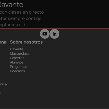
Davante
con clases en directo
tor siempre contigo
aptamos a ti
onal
Sobre nosotros
Davante
Masterclass
Expertos
Alumnos
Programas
Podcasts
ónica
l