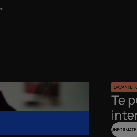
TE
DAVANTE 
Te 
inte
¡INFÓRMATE